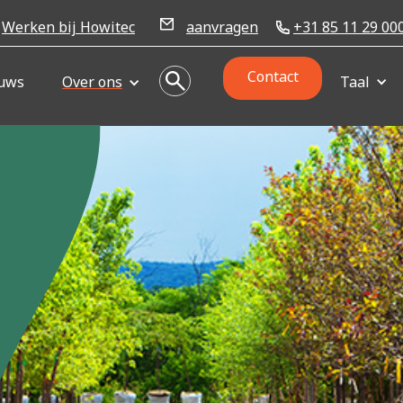
Werken bij Howitec
aanvragen
+31 85 11 29 00
Contact
uws
Over ons
Taal