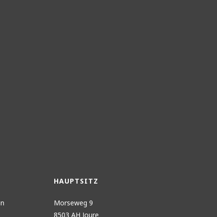
HAUPTSITZ
en
Morseweg 9
8503 AH Joure