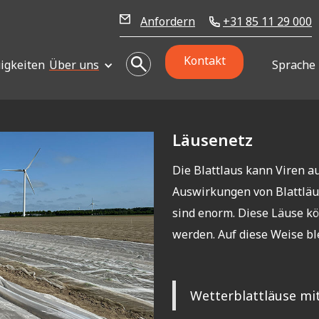
Anfordern
+31 85 11 29 000
Kontakt
igkeiten
Über uns
Sprache
Läusenetz
Die Blattlaus kann Viren a
Auswirkungen von Blattläu
sind enorm. Diese Läuse k
werden. Auf diese Weise bl
Wetterblattläuse mi