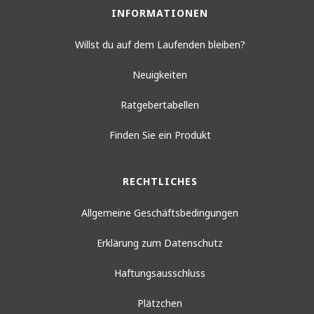
Kurzum, wir haben die richtigen Netze
INFORMATIONEN
für viele Sportarten, bei denen ein
Netz verwendet wird.
Willst du auf dem Laufenden bleiben?
Neuigkeiten
Andere Märkte
Ratgebertabellen
Zu den anderen Märkten gehören alle
Finden Sie ein Produkt
Netzlösungen aus den
verschiedensten Bereichen. Vom
RECHTLICHES
Transportwesen über den
industriellen Tiefbau bis hin zu
Allgemeine Geschäftsbedingungen
Windkraftanlagen haben wir bereits
Erklärung zum Datenschutz
die richtigen Netzlösungen für all
diese Bereiche geliefert. Auch hier
Haftungsausschluss
suchen wir gemeinsam mit dem
Plätzchen