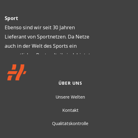
Sport
Ebenso sind wir seit 30 Jahren
Lieferant von Sportnetzen. Da Netze
auch in der Welt des Sports ein
wesentlicher Bestandteil sind, bietet
Howitec Netzlösungen sowohl für den
Indoor- als auch für den Outdoor-Sport
an. Unsere Netze erfüllen die
ÜBER UNS
Anforderungen der verschiedenen
Unsere Welten
Sportverbände. Wir verfügen über ein
sehr breites Sortiment an
Kontakt
Fußballtornetze, Tennisnetze,
Qualitätskontrolle
Volleyballnetze, Hallensporttornetze.