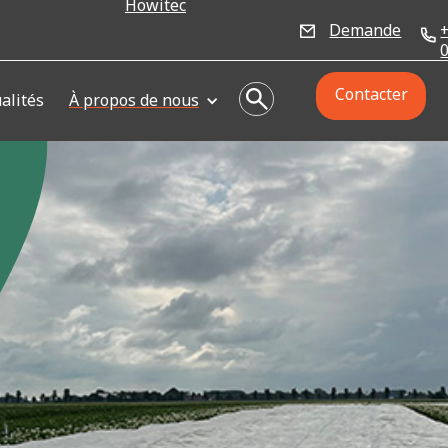
Howitec
Demande
Contacter
alités
À propos de nous