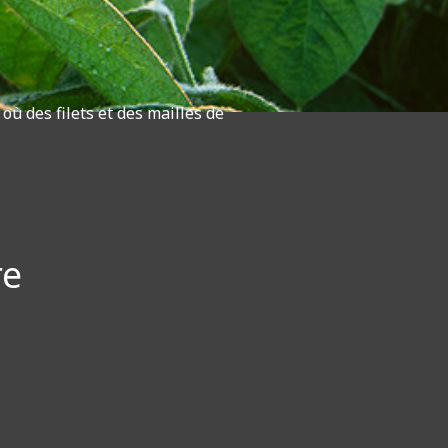
où des filets et des mailles de
re