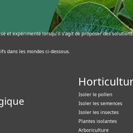
sé et expérimenté lorsqu'il s'agit de proposer des solutions 
fs dans les mondes ci-dessous.
Horticultu
Isoler le pollen
gique
Isoler les semences
Isoler les insectes
Plantes isolantes
Arboriculture