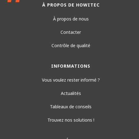
À PROPOS DE HOWITEC
Prévenez les dommages causés
À propos de nous
par la mineuse des feuilles !
Contacter
Contrôle de qualité
INFORMATIONS
Vous voulez rester informé ?
Actualités
Tableaux de conseils
Trouvez nos solutions !