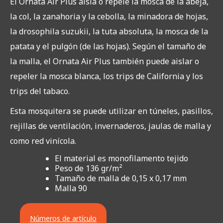
El Ornata Air Plus aísla o repele la mosca de la abeja,
la col, la zanahoria y la cebolla, la minadora de hojas,
la drosophila suzukii, la tuta absoluta, la mosca de la
patata y el pulgón (de las hojas). Según el tamaño de
la malla, el Ornata Air Plus también puede aislar o
repeler la mosca blanca, los trips de California y los
trips del tabaco.
Esta mosquitera se puede utilizar en túneles, pasillos,
rejillas de ventilación, invernaderos, jaulas de malla y
como red vinícola.
El material es monofilamento tejido
Peso de 136 gr/m²
Tamaño de malla de 0,15 x 0,17 mm
Malla 90
Números de artículo