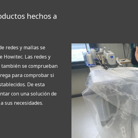
ductos hechos a
e redes y mallas se
e Howitec. Las redes y
s también se comprueban
rega para comprobar si
stablecidos. De esta
ontar con una solución de
 a sus necesidades.