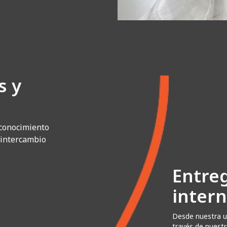
s y
conocimiento
 intercambio
Entre
inter
Desde nuestra ub
través de nuestr