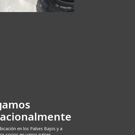
gamos
nacionalmente
icación en los Países Bajos y a
os socios en varios países