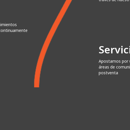
cimientos
s continuamente
Servic
Apostamos por un
áreas de comuni
postventa