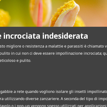
e incrociata indesiderata
sto migliore o resistenza a malattie e parassiti è chiamato 
pulito in cui non ci deve essere impollinazione incrociata; qu
eticoloso e pulito.
bbie a rete quando vogliono isolare gli insetti impollinatori
a utilizzando diverse zanzariere. A seconda del tipo di impo
tavolo o i pop-up vengono spesso utilizzati per applicazioni 