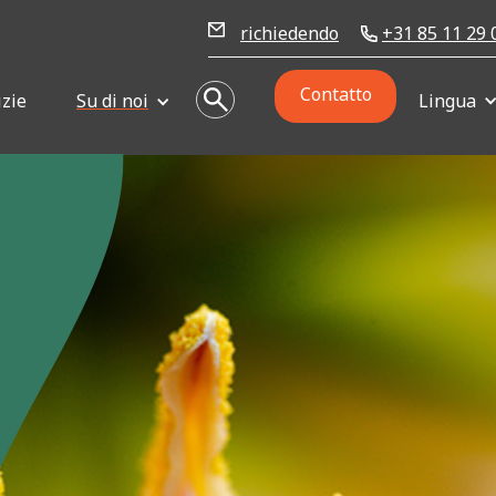
richiedendo
+31 85 11 29 
Contatto
izie
Su di noi
Lingua